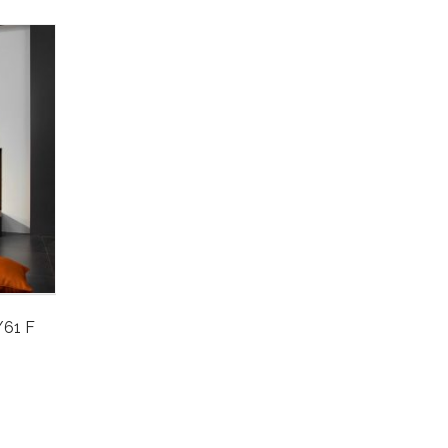
/61 F