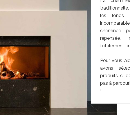
La cheminé
traditionnelle
les longs 
incomparabl
cheminée p
repensée, 
totalement c
Pour vous aid
avons séle
produits ci-d
pas à parcour
!