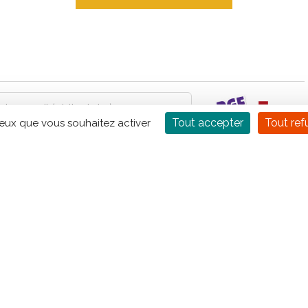
Tout accepter
Tout ref
ceux que vous souhaitez activer