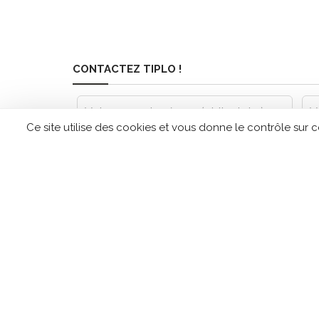
CONTACTEZ TIPLO !
Leave
this
Ce site utilise des cookies et vous donne le contrôle sur 
field
blank