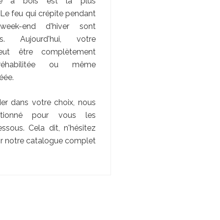
e à bois est la plus
. Le feu qui crépite pendant
week-end d'hiver sont
es. Aujourd'hui, votre
eut être complètement
réhabilitée ou même
réée.
er dans votre choix, nous
ctionné pour vous les
essous. Cela dit, n'hésitez
ir notre catalogue complet