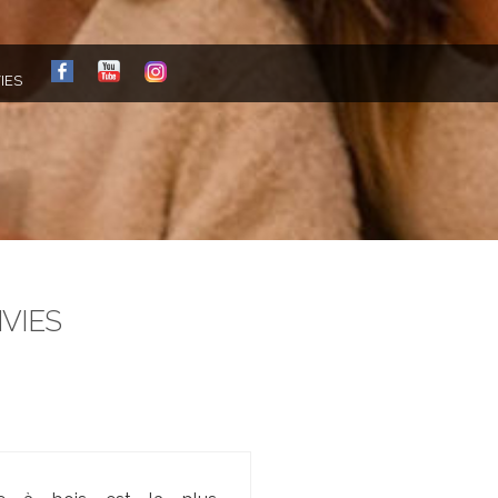
FB
YT
IG
IES
NVIES