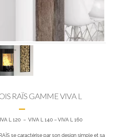
OIS RAÏS GAMME VIVA L
VA L 120 – VIVA L 140 – VIVA L 160
ÏS se caractérise par son design simple et sa