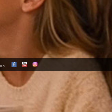
FB
YT
IG
IES