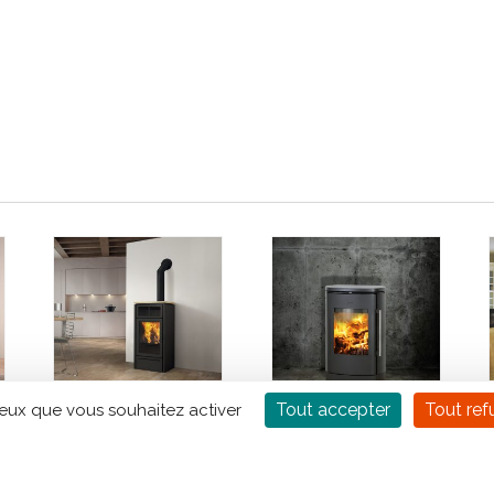
Tout accepter
Tout ref
ceux que vous souhaitez activer
Poêle à granulé
Poêle à bois
EDILKAMIN Slide
MORSO 8840