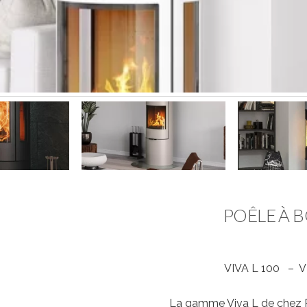
POÊLE À B
VIVA L 100 – VI
La gamme Viva L de chez RA