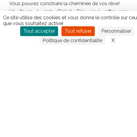
Vous pouvez construire la cheminée de vos rêve!
Un foyer à gaz Global Fire vous offre une
Ce site utilise des cookies et vous donne le contrôle sur ce
chaleur
instantanée
et des
flammes glorieuses
.
que vous souhaitez activer
Facilité
– Sécurité – Propreté
Tout accepter
Tout refuser
Personnaliser
X
Masquer
Politique de confidentialité
CONTACTEZ TIPLO !
Leave
this
field
blank