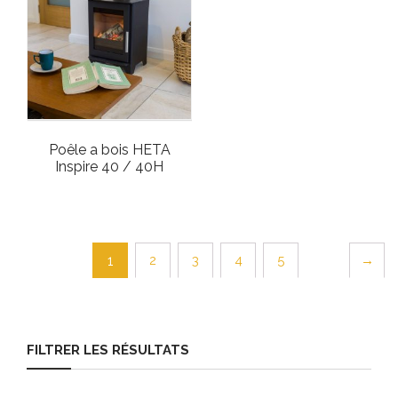
Poêle a bois HETA
Inspire 40 / 40H
2
3
4
5
→
1
FILTRER LES RÉSULTATS