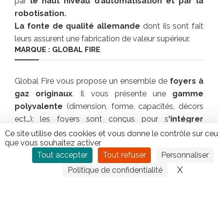
par
le haut niveau d’automatisation et par la
robotisation.
La fonte de qualité allemande
dont ils sont fait
leurs assurent une fabrication de valeur supérieur.
MARQUE : GLOBAL FIRE
Global Fire vous propose un ensemble de
foyers à
gaz originaux
. Il vous présente une
gamme
polyvalente
(dimension, forme, capacités, décors
ect…): les foyers sont conçus pour s
‘intégrer
facilement
à votre intérieur.
Ce site utilise des cookies et vous donne le contrôle sur ce
que vous souhaitez activer
Vous pouvez construire la cheminée de vos rêve!
Tout accepter
Tout refuser
Personnaliser
Un foyer à gaz Global Fire vous offre une
X
Masquer
chaleur
instantanée
et des
flammes glorieuses
.
Politique de confidentialité
Facilité
– Sécurité – Propreté
CONTACTEZ TIPLO !