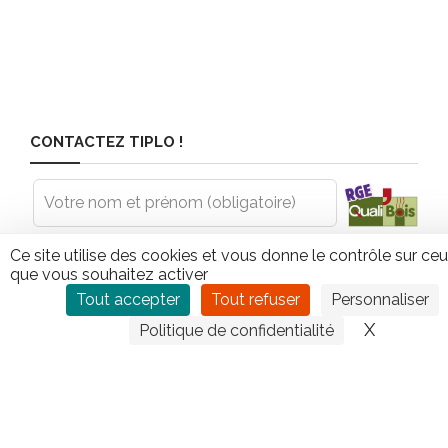
CONTACTEZ TIPLO !
Leave
this
field
blank
Ce site utilise des cookies et vous donne le contrôle sur ce
que vous souhaitez activer
Tout accepter
Tout refuser
Personnaliser
X
Masquer
Politique de confidentialité