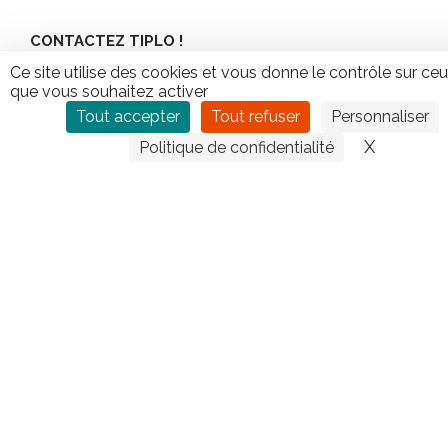
CONTACTEZ TIPLO !
Ce site utilise des cookies et vous donne le contrôle sur ce
Leave
que vous souhaitez activer
this
Tout accepter
Tout refuser
Personnaliser
field
X
Masquer
Politique de confidentialité
blank