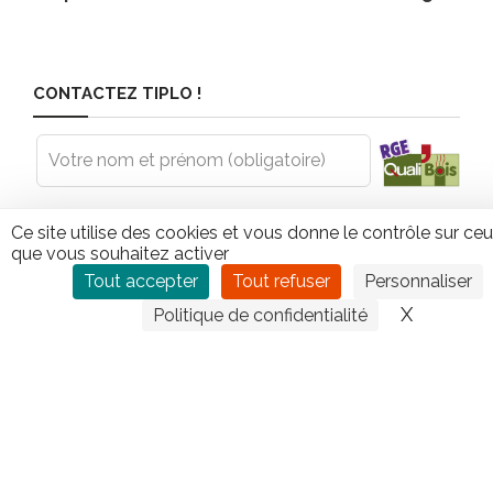
CONTACTEZ TIPLO !
Leave
this
field
blank
Ce site utilise des cookies et vous donne le contrôle sur ce
que vous souhaitez activer
Tout accepter
Tout refuser
Personnaliser
X
Masquer
Politique de confidentialité